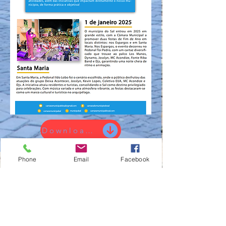
Download / jan 2025
Phone
Email
Facebook
CONTACT US
Largo do Hotel Atlântico 141.
gcimagem.pro@gmail.com
inforp.cmsal@gmail.com
Tel:
3334008