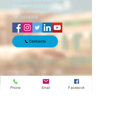
gcimagem.pro@gmail.com
inforp.cmsal@gmail.com
Tel:
3334008
Contacts
Phone
Email
Facebook