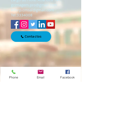
gcimagem.pro@gmail.com
inforp.cmsal@gmail.com
Tel:
3334008
Contactos
Phone
Email
Facebook