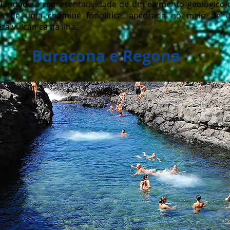
ularidade e representatividade de um elemento geológico de
tos de uma chaminé fonolítica, ancorada no meio de u
za vulcânica da ilha.
Buracona e Regona