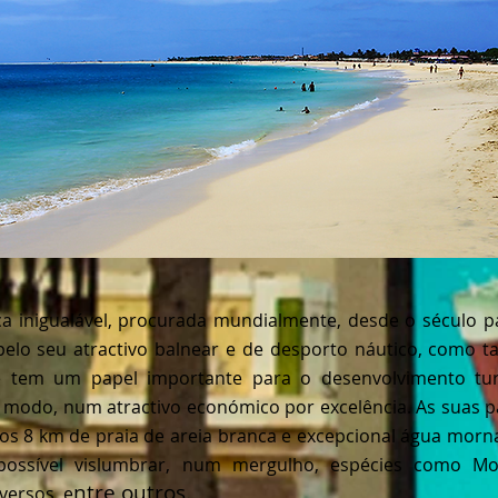
a inigualável, procurada mundialmente, desde o século p
pelo seu atractivo balnear e de desporto náutico, como 
 tem um papel importante para o desenvolvimento turís
e modo, num atractivo económico por excelência. As suas p
os 8 km de praia de areia branca e excepcional água morna
possível vislumbrar, num mergulho, espécies como More
ntre outros.
versos, e