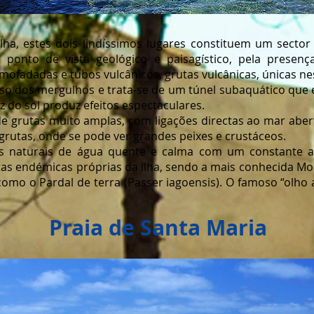
ilha, estes dois lindíssimos lugares constituem um sector 
 ponto de vista geológico e paisagístico, pela presenç
mofadadas e tubos vulcânicos, grutas vulcânicas, únicas ne
o dos mergulhos e trata-se de um túnel subaquático que 
 do sol produz efeitos espectaculares.
 grutas muito amplas, com ligações directas ao mar aber
grutas, onde se pode ver grandes peixes e crustáceos.
s naturais de água quente e calma com um constante az
as endémicas próprias da ilha, sendo a mais conhecida Mos
omo o Pardal de terra (Passer iagoensis). O famoso “olho a
de Santa Maria