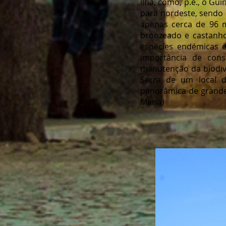
ilha, como, p.e., o Gu
para nordeste, sendo 
apenas cerca de 96 
bronzeado e castanho
espécies endémicas e
importância de con
manutenção da biodiv
Serra de um local d
panorâmica de grande 
Maria)
Morrin