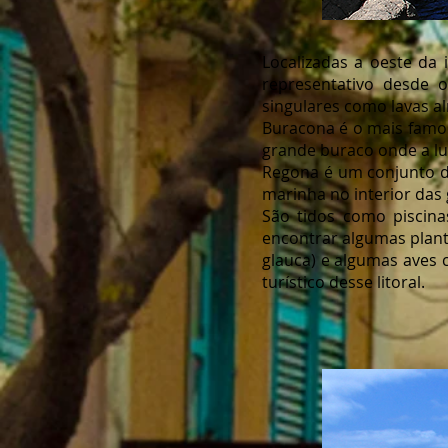
Localizadas a oeste da 
representativo desde o
singulares como lavas al
Buracona é o mais famos
grande buraco onde a luz
Regona é um conjunto de
marinha no interior das 
São tidos como piscina
encontrar algumas plant
glauca) e algumas aves c
turístico desse litoral.
Praia 