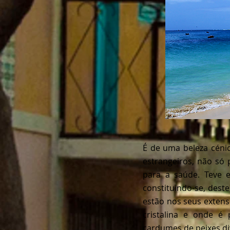
É de uma beleza cénic
estrangeiros, não só 
para a saúde. Teve e
constituindo-se, dest
estão nos seus extens
cristalina e onde é 
cardumes de peixes di