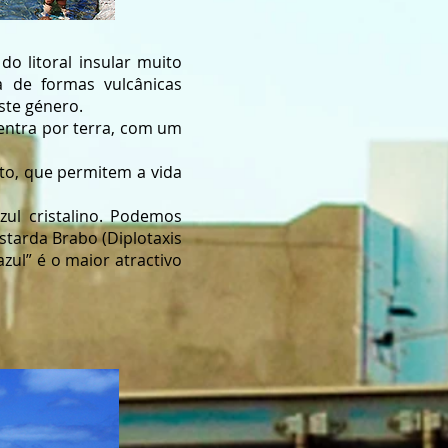
do litoral insular muito
a de formas vulcânicas
ste género.
entra por terra, com um
to, que permitem a vida
ul cristalino. Podemos
tarda Brabo (Diplotaxis
zul” é o maior atractivo