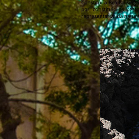
Constitui a Beleza, sing
por constituir os res
representativa da nature