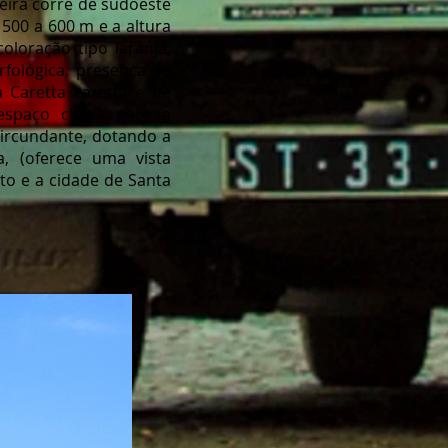
heira corre de sudoeste
500 a 600 m e a altura
oração tipo laranja,
fológica, presença de
 Caretta caretta e de
 espaço chave para a
circundante, dotando a
, (oferece uma vista
to e a cidade de Santa