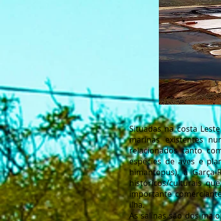
Situadas na costa Leste
marinas existentes nu
relacionados tanto com
espécies de aves e pla
himantopus), a Garça-
históricos/culturais qu
importante comerciant
ilha.
As salinas são dos maio