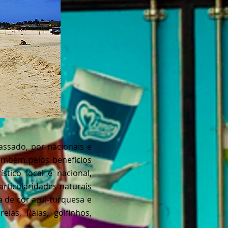
assado, por nacionais e
também pelos benefícios
tico local e nacional,
articularidades naturais
 de cor azul-turquesa e
ias, Raias, golfinhos,