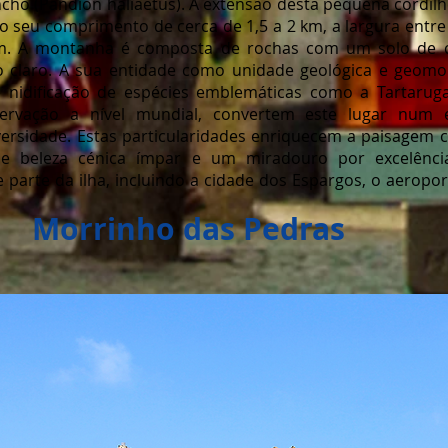
incho (Pandion haliaetus). A extensão desta pequena cordil
o seu comprimento de cerca de 1,5 a 2 km, a largura entre 
m. A montanha é composta de rochas com um solo de col
 claro. A sua entidade como unidade geológica e geomor
 nidificação de espécies emblemáticas como a Tartaruga
servação a nível mundial, convertem este lugar num
ersidade. Estas particularidades enriquecem a paisagem 
e beleza cénica ímpar e um miradouro por excelência
parte da ilha, incluindo a cidade dos Espargos, o aeropor
ho das Pedras