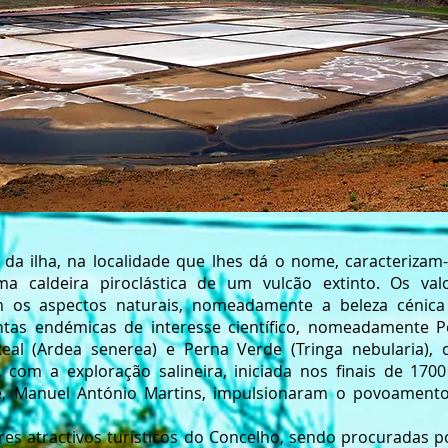
 da ilha, na localidade que lhes dá o nome, caracteriza
ma caldeira piroclástica de um vulcão extinto. Os val
 os aspectos naturais, nomeadamente a beleza cénica s
ntas endémicas de interesse científico, nomeadamente 
Real (Ardea senerea) e Perna Verde (Tringa nebularia)
e, com a exploração salineira, iniciada nos finais de 170
e, Manuel António Martins, impulsionaram o povoament
res atractivos turísticos do Concelho, sendo procuradas po