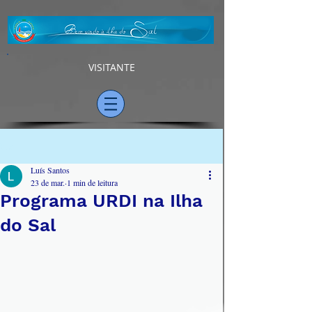
VISITANTE
Post
Luís Santos
23 de mar.
1 min de leitura
Programa URDI na Ilha
do Sal