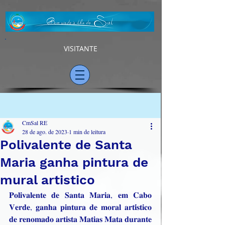
VISITANTE
Post
CmSal RE
28 de ago. de 2023
1 min de leitura
Polivalente de Santa
Maria ganha pintura de
mural artistico
𝐏𝐨𝐥𝐢𝐯𝐚𝐥𝐞𝐧𝐭𝐞 𝐝𝐞 𝐒𝐚𝐧𝐭𝐚 𝐌𝐚𝐫𝐢𝐚, 𝐞𝐦 𝐂𝐚𝐛𝐨 
𝐕𝐞𝐫𝐝𝐞, 𝐠𝐚𝐧𝐡𝐚 𝐩𝐢𝐧𝐭𝐮𝐫𝐚 𝐝𝐞 𝐦𝐨𝐫𝐚𝐥 𝐚𝐫𝐭𝐢́𝐬𝐭𝐢𝐜𝐨 
𝐝𝐞 𝐫𝐞𝐧𝐨𝐦𝐚𝐝𝐨 𝐚𝐫𝐭𝐢𝐬𝐭𝐚 𝐌𝐚𝐭𝐢𝐚𝐬 𝐌𝐚𝐭𝐚 𝐝𝐮𝐫𝐚𝐧𝐭𝐞 