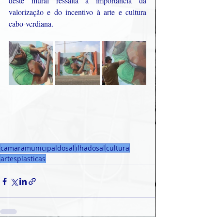
deste mural ressalta a importância da 
valorização e do incentivo à arte e cultura 
cabo-verdiana. 
camaramunicipaldosal
ilhadosal
cultura
artesplasticas