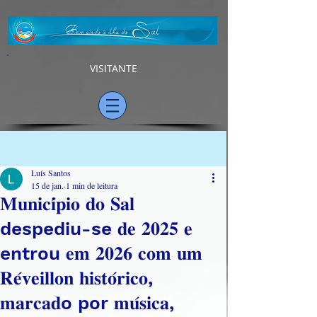
VISITANTE
Post
Luís Santos
15 de jan.
1 min de leitura
𝐌𝐮𝐧𝐢𝐜𝐢́𝐩𝐢𝐨 𝐝𝐨 𝐒𝐚𝐥
despediu-se 𝐝𝐞 𝟐𝟎𝟐𝟓 𝐞
entrou 𝐞𝐦 𝟐𝟎𝟐𝟔 𝐜𝐨𝐦 𝐮𝐦
𝐑𝐞́𝐯𝐞𝐢𝐥𝐥𝐨𝐧 𝐡𝐢𝐬𝐭𝐨́𝐫𝐢𝐜𝐨,
𝐦𝐚𝐫𝐜𝐚𝐝o por 𝐦𝐮́𝐬𝐢𝐜𝐚,