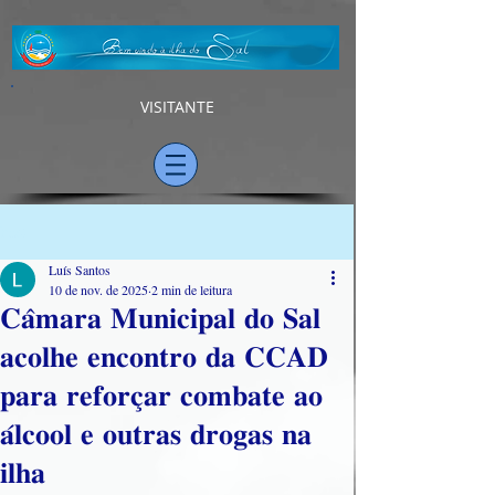
VISITANTE
Post
Luís Santos
10 de nov. de 2025
2 min de leitura
𝐂𝐚̂𝐦𝐚𝐫𝐚 𝐌𝐮𝐧𝐢𝐜𝐢𝐩𝐚𝐥 𝐝𝐨 𝐒𝐚𝐥
𝐚𝐜𝐨𝐥𝐡𝐞 𝐞𝐧𝐜𝐨𝐧𝐭𝐫𝐨 𝐝𝐚 𝐂𝐂𝐀𝐃
𝐩𝐚𝐫𝐚 𝐫𝐞𝐟𝐨𝐫𝐜̧𝐚𝐫 𝐜𝐨𝐦𝐛𝐚𝐭𝐞 𝐚𝐨
𝐚́𝐥𝐜𝐨𝐨𝐥 𝐞 𝐨𝐮𝐭𝐫𝐚𝐬 𝐝𝐫𝐨𝐠𝐚𝐬 𝐧𝐚
𝐢𝐥𝐡𝐚