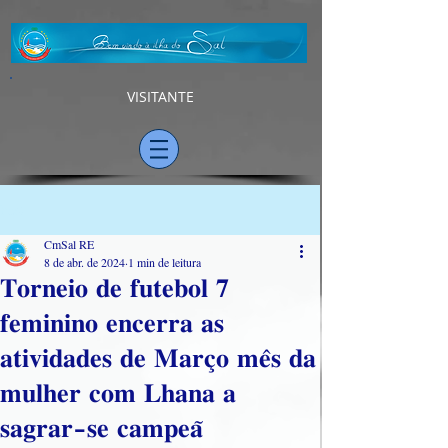
VISITANTE
Post
CmSal RE
8 de abr. de 2024
1 min de leitura
𝐓𝐨𝐫𝐧𝐞𝐢𝐨 𝐝𝐞 𝐟𝐮𝐭𝐞𝐛𝐨𝐥 𝟕
𝐟𝐞𝐦𝐢𝐧𝐢𝐧𝐨 𝐞𝐧𝐜𝐞𝐫𝐫𝐚 𝐚𝐬
𝐚𝐭𝐢𝐯𝐢𝐝𝐚𝐝𝐞𝐬 𝐝𝐞 𝐌𝐚𝐫𝐜̧𝐨 𝐦𝐞̂𝐬 𝐝𝐚
𝐦𝐮𝐥𝐡𝐞𝐫 𝐜𝐨𝐦 𝐋𝐡𝐚𝐧𝐚 𝐚
𝐬𝐚𝐠𝐫𝐚𝐫-𝐬𝐞 𝐜𝐚𝐦𝐩𝐞𝐚̃