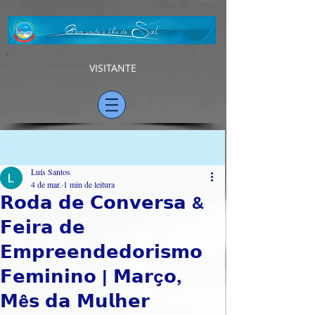
VISITANTE
Post
Luís Santos
4 de mar.
1 min de leitura
𝗥𝗼𝗱𝗮 𝗱𝗲 𝗖𝗼𝗻𝘃𝗲𝗿𝘀𝗮 &
𝗙𝗲𝗶𝗿𝗮 𝗱𝗲
𝗘𝗺𝗽𝗿𝗲𝗲𝗻𝗱𝗲𝗱𝗼𝗿𝗶𝘀𝗺𝗼
𝗙𝗲𝗺𝗶𝗻𝗶𝗻𝗼 | 𝗠𝗮𝗿ç𝗼,
𝗠ê𝘀 𝗱𝗮 𝗠𝘂𝗹𝗵𝗲𝗿