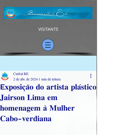
VISITANTE
Post
CmSal RE
2 de abr. de 2024
1 min de leitura
E𝐱𝐩𝐨𝐬𝐢𝐜̧𝐚̃𝐨 𝐝𝐨 𝐚𝐫𝐭𝐢𝐬𝐭𝐚 𝐩𝐥𝐚́𝐬𝐭𝐢𝐜𝐨
𝐉𝐚𝐢𝐫𝐬𝐨𝐧 𝐋𝐢𝐦𝐚 𝐞𝐦
𝐡𝐨𝐦𝐞𝐧𝐚𝐠𝐞𝐦 𝐚̀ 𝐌𝐮𝐥𝐡𝐞𝐫
𝐂𝐚𝐛𝐨-𝐯𝐞𝐫𝐝𝐢𝐚𝐧𝐚