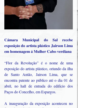
𝐂𝐚̂𝐦𝐚𝐫𝐚 𝐌𝐮𝐧𝐢𝐜𝐢𝐩𝐚𝐥 𝐝𝐨 𝐒𝐚𝐥 𝐫𝐞𝐜𝐞𝐛𝐞 
𝐞𝐱𝐩𝐨𝐬𝐢𝐜̧𝐚̃𝐨 𝐝𝐨 𝐚𝐫𝐭𝐢𝐬𝐭𝐚 𝐩𝐥𝐚́𝐬𝐭𝐢𝐜𝐨 𝐉𝐚𝐢𝐫𝐬𝐨𝐧 𝐋𝐢𝐦𝐚 
𝐞𝐦 𝐡𝐨𝐦𝐞𝐧𝐚𝐠𝐞𝐦 𝐚̀ 𝐌𝐮𝐥𝐡𝐞𝐫 𝐂𝐚𝐛𝐨-𝐯𝐞𝐫𝐝𝐢𝐚𝐧𝐚
“Flor da Revolução” é o nome de uma 
exposição do artista plástico, oriundo da ilha 
de Santo Antão, Jairson Lima, que se 
encontra patente ao público até o dia 01 de 
abril, no hall de entrada do edifício dos 
Paços do Concelho, em Espargos.
A inauguração da exposição aconteceu no 