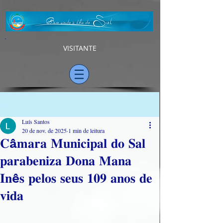
VISITANTE
Post
Luís Santos
20 de nov. de 2025
1 min de leitura
𝐂â𝐦𝐚𝐫𝐚 𝐌𝐮𝐧𝐢𝐜𝐢𝐩𝐚𝐥 𝐝𝐨 𝐒𝐚𝐥
𝐩𝐚𝐫𝐚𝐛𝐞𝐧𝐢𝐳𝐚 𝐃𝐨𝐧𝐚 𝐌𝐚𝐧𝐚
𝐈𝐧ê𝐬 𝐩𝐞𝐥𝐨𝐬 𝐬𝐞𝐮𝐬 𝟏𝟎𝟗 𝐚𝐧𝐨𝐬 𝐝𝐞
𝐯𝐢𝐝𝐚