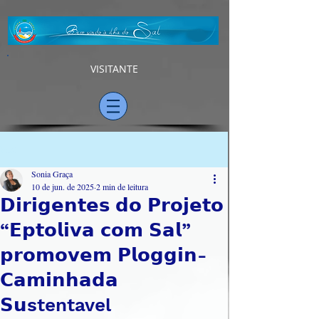
VISITANTE
Post
Sonia Graça
10 de jun. de 2025
2 min de leitura
𝗗𝗶𝗿𝗶𝗴𝗲𝗻𝘁𝗲𝘀 𝗱𝗼 𝗣𝗿𝗼𝗷𝗲𝘁𝗼
“𝗘𝗽𝘁𝗼𝗹𝗶𝘃𝗮 𝗰𝗼𝗺 𝗦𝗮𝗹”
𝗽𝗿𝗼𝗺𝗼𝘃𝗲𝗺 𝗣𝗹𝗼𝗴𝗴𝗶𝗻-
𝗖𝗮𝗺𝗶𝗻𝗵𝗮𝗱𝗮
𝗦𝘂stentavel