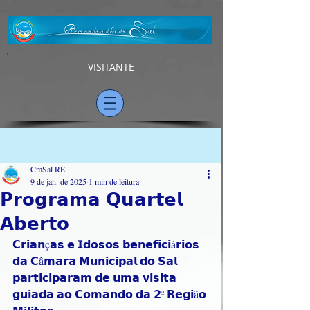
VISITANTE
Post
CmSal RE
9 de jan. de 2025
1 min de leitura
𝗣𝗿𝗼𝗴𝗿𝗮𝗺𝗮 𝗤𝘂𝗮𝗿𝘁𝗲𝗹
𝗔𝗯𝗲𝗿𝘁𝗼
𝗖𝗿𝗶𝗮𝗻ç𝗮𝘀 𝗲 𝗜𝗱𝗼𝘀𝗼𝘀 𝗯𝗲𝗻𝗲𝗳𝗶𝗰𝗶á𝗿𝗶𝗼𝘀 
𝗱𝗮 𝗖â𝗺𝗮𝗿𝗮 𝗠𝘂𝗻𝗶𝗰𝗶𝗽𝗮𝗹 𝗱𝗼 𝗦𝗮𝗹 
𝗽𝗮𝗿𝘁𝗶𝗰𝗶𝗽𝗮𝗿𝗮𝗺 𝗱𝗲 𝘂𝗺𝗮 𝘃𝗶𝘀𝗶𝘁𝗮 
𝗴𝘂𝗶𝗮𝗱𝗮 𝗮𝗼 𝗖𝗼𝗺𝗮𝗻𝗱𝗼 𝗱𝗮 𝟮ª 𝗥𝗲𝗴𝗶ã𝗼 