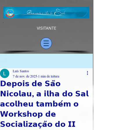
VISITANTE
Post
Luís Santos
7 de nov. de 2025
1 min de leitura
𝗗𝗲𝗽𝗼𝗶𝘀 𝗱𝗲 𝗦𝗮̃𝗼
𝗡𝗶𝗰𝗼𝗹𝗮𝘂, 𝗮 𝗶𝗹𝗵𝗮 𝗱𝗼 𝗦𝗮𝗹
𝗮𝗰𝗼𝗹𝗵𝗲𝘂 𝘁𝗮𝗺𝗯𝗲́𝗺 𝗼
𝗪𝗼𝗿𝗸𝘀𝗵𝗼𝗽 𝗱𝗲
𝗦𝗼𝗰𝗶𝗮𝗹𝗶𝘇𝗮𝗰̧𝗮̃𝗼 𝗱𝗼 𝗜𝗜