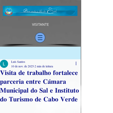
VISITANTE
Post
Luís Santos
10 de nov. de 2025
2 min de leitura
𝐕𝐢𝐬𝐢𝐭𝐚 𝐝𝐞 𝐭𝐫𝐚𝐛𝐚𝐥𝐡𝐨 𝐟𝐨𝐫𝐭𝐚𝐥𝐞𝐜𝐞
𝐩𝐚𝐫𝐜𝐞𝐫𝐢𝐚 𝐞𝐧𝐭𝐫𝐞 𝐂𝐚̂𝐦𝐚𝐫𝐚
𝐌𝐮𝐧𝐢𝐜𝐢𝐩𝐚𝐥 𝐝𝐨 𝐒𝐚𝐥 𝐞 𝐈𝐧𝐬𝐭𝐢𝐭𝐮𝐭𝐨
𝐝𝐨 𝐓𝐮𝐫𝐢𝐬𝐦𝐨 𝐝𝐞 𝐂𝐚𝐛𝐨 𝐕𝐞𝐫𝐝𝐞