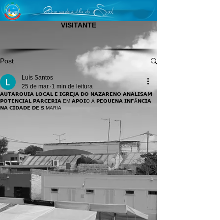
VISITANTE
Post
Luís Santos
25 de mar.
1 min de leitura
𝗔𝗨𝗧𝗔𝗥𝗤𝗨𝗜𝗔 𝗟𝗢𝗖𝗔𝗟 𝗘 𝗜𝗚𝗥𝗘𝗝𝗔 𝗗𝗢 𝗡𝗔𝗭𝗔𝗥𝗘𝗡𝗢 𝗔𝗡𝗔𝗟𝗜𝗦𝗔𝗠
𝗣𝗢𝗧𝗘𝗡𝗖𝗜𝗔𝗟 𝗣𝗔𝗥𝗖𝗘𝗥𝗜𝗔 EM 𝗔𝗣𝗢𝗜O À 𝗣𝗘𝗤𝗨𝗘𝗡𝗔 𝗜𝗡𝗙Â𝗡𝗖𝗜𝗔
𝗡𝗔 𝗖𝗜𝗗𝗔𝗗𝗘 𝗗𝗘 𝗦.MARIA