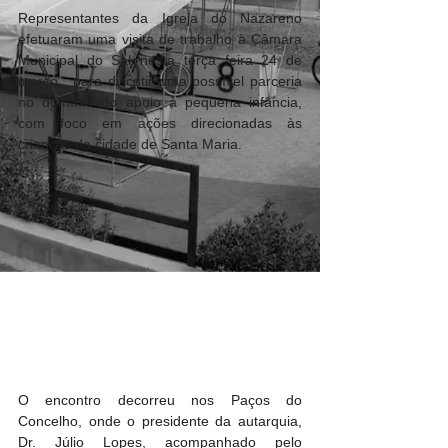
Representantes da Igreja do Nazareno 
efetuaram uma visita de trabalho à Câmara 
Municipal do Sal nesta terça feira 24 de 
março,  para discutir uma possível parceria 
no domínio do apoio à pequena infância, 
com foco em ações direcionadas às 
crianças da cidade de Santa Maria.
O encontro decorreu nos Paços do 
Concelho, onde o presidente da autarquia, 
Dr. Júlio Lopes, acompanhado pelo 