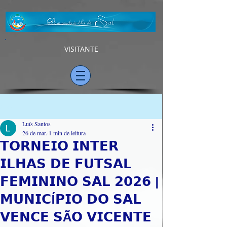
VISITANTE
Post
Luís Santos
26 de mar.
1 min de leitura
𝗧𝗢𝗥𝗡𝗘𝗜𝗢 𝗜𝗡𝗧𝗘𝗥
𝗜𝗟𝗛𝗔𝗦 𝗗𝗘 𝗙𝗨𝗧𝗦𝗔𝗟
𝗙𝗘𝗠𝗜𝗡𝗜𝗡𝗢 𝗦𝗔𝗟 𝟮𝟬𝟮𝟲 |
𝗠𝗨𝗡𝗜𝗖Í𝗣𝗜𝗢 𝗗𝗢 𝗦𝗔𝗟
𝗩𝗘𝗡𝗖𝗘 𝗦Ã𝗢 𝗩𝗜𝗖𝗘𝗡𝗧𝗘