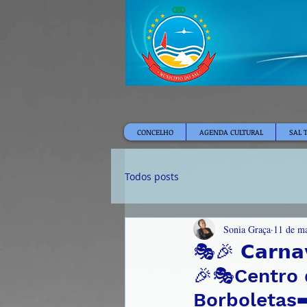
CONCELHO
AGENDA CULTURAL
SAL 
Todos posts
Sonia Graça
11 de ma
🎭🎉 𝗖𝗮𝗿𝗻𝗮
🎉🎭Centro d
Borboletas