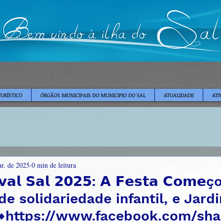
TURÍSTICO
ÓRGÃOS MUNICIPAIS DO MUNICIPIO DO SAL
ATUALIDADE
ATI
r. de 2025
0 min de leitura
𝗮𝗹 𝗦𝗮𝗹 𝟮𝟬𝟮𝟱: 𝗔 𝗙𝗲𝘀𝘁𝗮 𝗖𝗼𝗺𝗲ç
e solidariedade infantil, e Jard
➡️https://www.facebook.com/sha