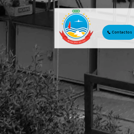
𝗣𝗔𝗥𝗧𝗜𝗖𝗜𝗣𝗔ÇÃ𝗢 𝗖Í𝗩𝗜𝗖𝗔
Contactos