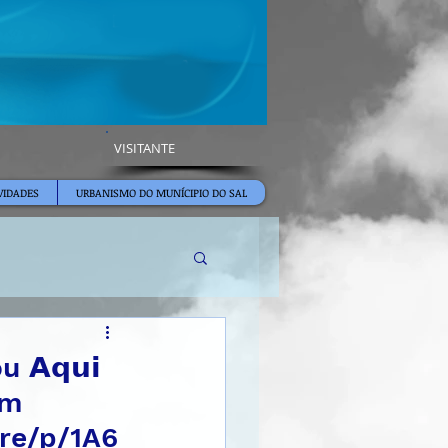
VISITANTE
VIDADES
URBANISMO DO MUNÍCIPIO DO SAL
ou 𝗔𝗾𝘂𝗶
im
re/p/1A6