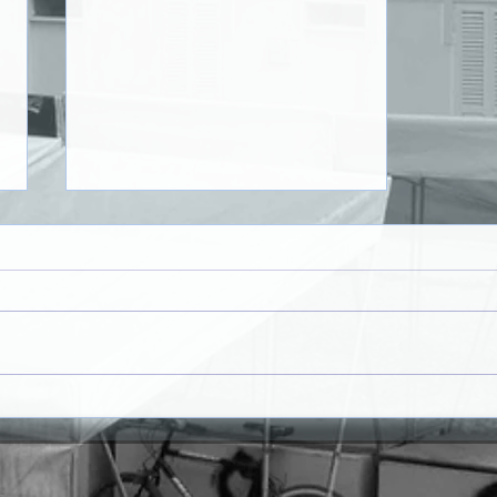
𝗥𝗨𝗔 𝗗𝗔 𝗣𝗢𝗨𝗦𝗔𝗗𝗔 𝗩𝗔𝗜
𝗚𝗔𝗡𝗛𝗔𝗥 𝗡𝗢𝗩𝗔
𝗜𝗠𝗔𝗚𝗘𝗠 𝗡𝗢 Â𝗠𝗕𝗜𝗧𝗢
𝗗𝗢 𝗣𝗥𝗢𝗝𝗘𝗧𝗢 "𝗦𝗔𝗡𝗧𝗔