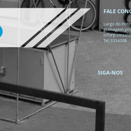
𝗠𝗔𝗥𝗜𝗔 𝗖𝗔𝗠𝗜𝗡𝗛𝗔𝗩𝗘𝗟"
FALE CON
Largo do Hotel
gcimagem.pr
inforp.cmsal
Tel:3334008
SIGA-NOS