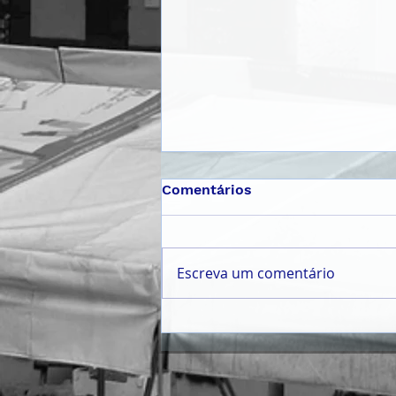
Comentários
Escreva um comentário
𝗠Ê𝗦 𝗗𝗔 𝗝𝗨𝗩𝗘𝗡𝗧𝗨𝗗𝗘
𝟮𝟬𝟮𝟲 | 𝗣𝗔𝗟𝗘𝗦𝗧𝗥𝗔
𝗜𝗡𝗖𝗘𝗡𝗧𝗜𝗩𝗔 𝗝𝗢𝗩𝗘𝗡𝗦 À
𝗖𝗜𝗗𝗔𝗗𝗔𝗡𝗜𝗔 𝗔𝗧𝗜𝗩𝗔 𝗘