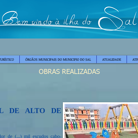
TURÍSTICO
ÓRGÃOS MUNICIPAIS DO MUNICIPIO DO SAL
ATUALIDADE
ATI
OBRAS REALIZADAS
IL DE ALTO DE
or de (...) mil escudos cabo-