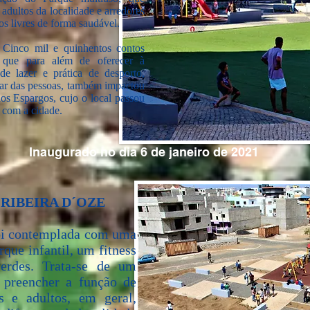
 adultos da localidade e arredores
os livres de forma saudável.
Cinco mil e quinhentos contos
) que para além de oferecer à
de lazer e prática de desporto,
ar das pessoas, também impactou
s Espargos, cujo o local passou
 com a cidade.
Inaugurado no dia 6 de janeiro de 2021
 RIBEIRA D´OZE
foi contemplada com uma
que infantil, um fitness
erdes. Trata-se de um
 preencher a função de
ns e adultos, em geral,