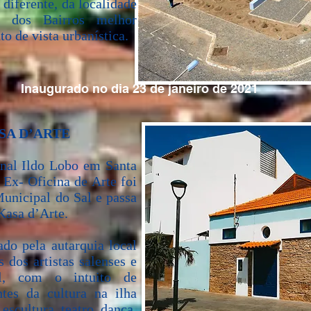
 diferente, da localidade
 dos Bairros melhor
to de vista urbanística.
Inaugurado no dia 23 de janeiro de 2021
SA D’ARTE
onal Ildo Lobo em Santa
 Ex- Oficina de Arte foi
unicipal do Sal e passa
 Kasa d’Arte.
ado pela autarquia local
 dos artistas salenses e
al, com o intuito de
ntes da cultura na ilha
 escultura, teatro, dança,