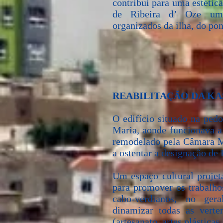
contribui para uma estética
de Ribeira d’ Oze um
organizados da ilha, do pon
REABILITAÇÃO DA KA
O edifício situado na ped
Maria, aonde funcionava a
remodelado pela Câmara M
a ostentar a designação de
Um espaço cultural projet
para promover os trabalhos
cabo-verdianos, no ger
dinamizar todas as verte
(artesanato, artes plásticas,