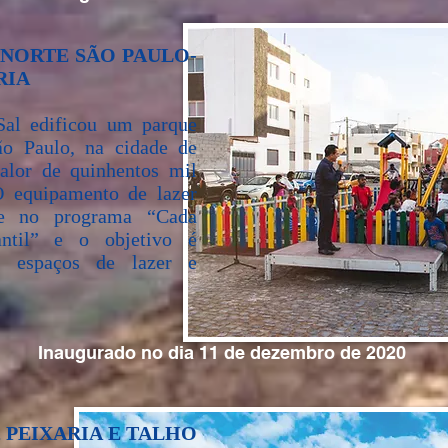
 NORTE SÃO PAULO-
IA​
al edificou um parque
ão Paulo, na cidade de
alor de quinhentos mil
O equipamento de lazer
-se no programa “Cada
ntil” e o objetivo é
as espaços de lazer e
Inaugurado no dia 11 de dezembro de 2020
PEIXARIA E TALHO