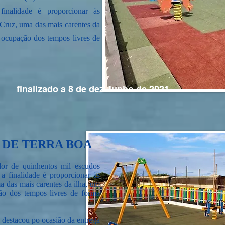
finalidade é proporcionar às
 Cruz, uma das mais carentes da
e ocupação dos tempos livres de
finalizado a 8 de dez Junho de 2021
 DE TERRA BOA
lor de quinhentos mil escudos
a finalidade é proporcionar às
a das mais carentes da ilha, um
ção dos tempos livres de forma
destacou po ocasião da entrega