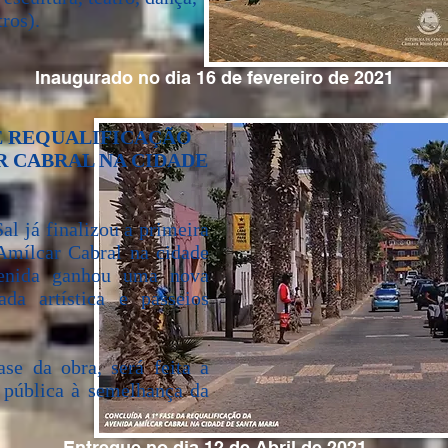
tros).
Inaugurado no dia 16 de fevereiro de 2021
SE REQUALIFICAÇÃO
R CABRAL NA CIDADE
l já finalizou a primeira
Amílcar Cabral na cidade
enida ganhou uma nova
da artística e passeios
se da obra, será feita a
 pública à semelhança da
Entregue no dia 12 de Abril de 2021