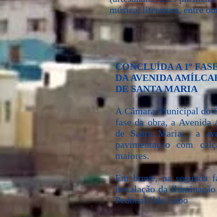
música, literatura, entre ou
CONCLUÍDA A 1º FA
DA AVENIDA AMÍLCA
DE SANTA MARIA
A Câmara Municipal do Sa
fase da obra, a Avenida 
de Santa Maria , a av
pavimentação com calça
maiores.
Em breve, na segunda fa
instalação da iluminação
Pedonal Ildo Lobo