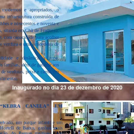
 modernos e apropriados, o
a infraestrutura construída de
ilhões e novecentos e noventa e
s, situada em Chã de Fraqueza,
, com capacidade para acolher
 de verdura e uma vendedeira de
ilidade e dinâmica à zona,
s famílias, além de garantir aos
 de verduras, peixe e carne, em
alimentar.
Inaugurado no dia 23 de dezembro de 2020
 “KEBRA CANELA” EM
lvado, um parque infantil e um
e Hortelã de Baixo, ganhou mais
ação do Parque multiuso, que