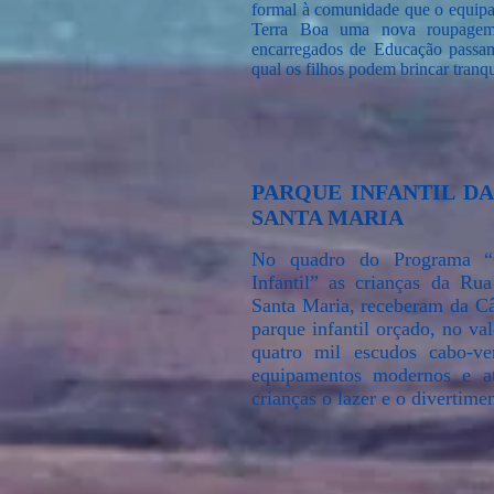
formal à comunidade que o equipam
Terra Boa uma nova roupagem
encarregados de Educação passa
qual os filhos podem brincar tranq
PARQUE INFANTIL DA
SANTA MARIA
No quadro do Programa “
Infantil” as crianças da Ru
Santa Maria, receberam da C
parque infantil orçado, no va
quatro mil escudos cabo-ve
equipamentos modernos e at
crianças o lazer e o divertime