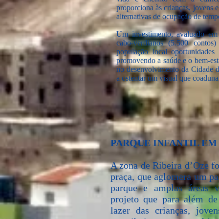
proporciona às crianças, jovens e
alternativas de ocupação de temp
Um investimento, avaluado em 
cabo-verdianos (5.500 contos
população local oportunidades 
promovendo a saúde e o bem-est
no desenvolvimento da Cidade do
a ostentar um visual que coaduna
PARQUE INFANTIL EM
A zona de Ribeira d’Oze 
praça, que aglomera um par
parque e amplas áreas v
projeto que para além de
lazer das crianças, jove