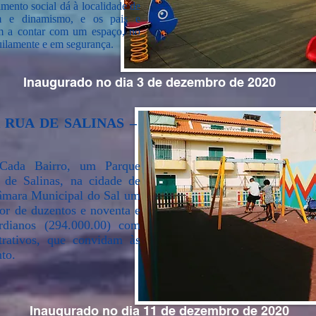
ento social dá à localidade de
 e dinamismo, e os pais e
m a contar com um espaço, no
uilamente e em segurança.
Inaugurado no dia 3 de dezembro de 2020
 RUA DE SALINAS –
Cada Bairro, um Parque
a de Salinas, na cidade de
âmara Municipal do Sal um
lor de duzentos e noventa e
rdianos (294.000.00) com
rativos, que convidam às
nto.
Inaugurado no dia 11 de dezembro de 2020