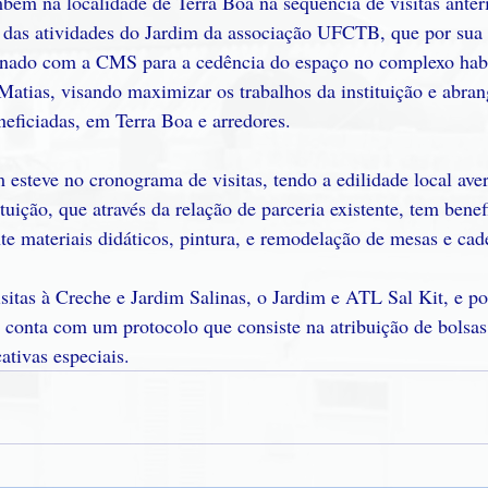
bém na localidade de Terra Boa na sequência de visitas anteri
 das atividades do Jardim da associação UFCTB, que por sua v
nado com a CMS para a cedência do espaço no complexo habi
atias, visando maximizar os trabalhos da instituição e abra
eficiadas, em Terra Boa e arredores.
esteve no cronograma de visitas, tendo a edilidade local ave
uição, que através da relação de parceria existente, tem benef
 materiais didáticos, pintura, e remodelação de mesas e cade
itas à Creche e Jardim Salinas, o Jardim e ATL Sal Kit, e por
 conta com um protocolo que consiste na atribuição de bolsas
tivas especiais.  