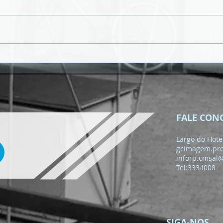
𝗥𝗨𝗔 𝗗𝗔 𝗣𝗢𝗨𝗦𝗔𝗗𝗔 𝗩𝗔𝗜
𝗚𝗔𝗡𝗛𝗔𝗥 𝗡𝗢𝗩𝗔
𝗜𝗠𝗔𝗚𝗘𝗠 𝗡𝗢 Â𝗠𝗕𝗜𝗧𝗢
𝗗𝗢 𝗣𝗥𝗢𝗝𝗘𝗧𝗢 "𝗦𝗔𝗡𝗧𝗔
𝗠𝗔𝗥𝗜𝗔 𝗖𝗔𝗠𝗜𝗡𝗛𝗔𝗩𝗘𝗟"
FALE CON
Largo do Hotel
gcimagem.pr
inforp.cmsal
Tel:3334008
SIGA-NOS