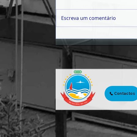
Escreva um comentário
𝗠Ê𝗦 𝗗𝗔 𝗝𝗨𝗩𝗘𝗡𝗧𝗨𝗗𝗘
𝟮𝟬𝟮𝟲 | 𝗣𝗔𝗟𝗘𝗦𝗧𝗥𝗔
𝗜𝗡𝗖𝗘𝗡𝗧𝗜𝗩𝗔 𝗝𝗢𝗩𝗘𝗡𝗦 À
𝗖𝗜𝗗𝗔𝗗𝗔𝗡𝗜𝗔 𝗔𝗧𝗜𝗩𝗔 𝗘
𝗣𝗔𝗥𝗧𝗜𝗖𝗜𝗣𝗔ÇÃ𝗢 𝗖Í𝗩𝗜𝗖𝗔
Contactos