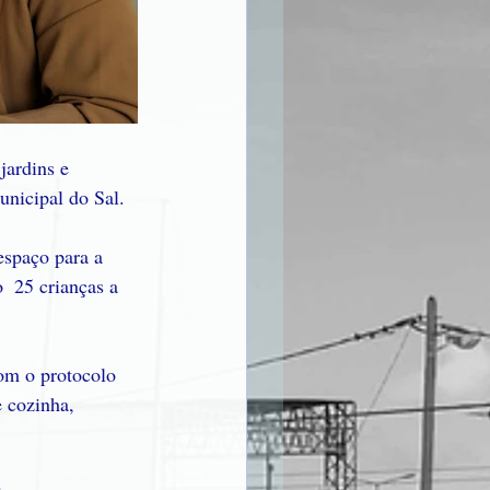
jardins e 
nicipal do Sal.
espaço para a 
  25 crianças a 
om o protocolo 
 cozinha, 