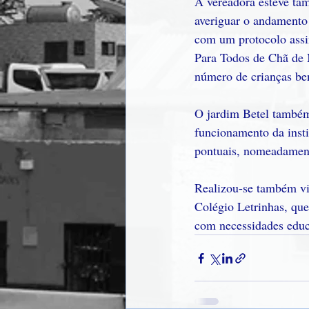
A vereadora esteve tam
averiguar o andamento
com um protocolo assi
Para Todos de Chã de M
número de crianças ben
O jardim Betel também 
funcionamento da instit
pontuais, nomeadamente
Realizou-se também vis
Colégio Letrinhas, que
com necessidades educa