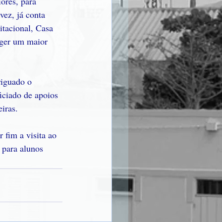
ores, para 
ez, já conta 
tacional, Casa 
nger um maior 
riguado o 
iciado de apoios 
iras.
 fim a visita ao 
 para alunos 