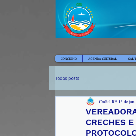
CONCELHO
AGENDA CULTURAL
SAL 
Todos posts
CmSal RE
15 de jan
VEREADORA 
CRECHES E
PROTOCOL