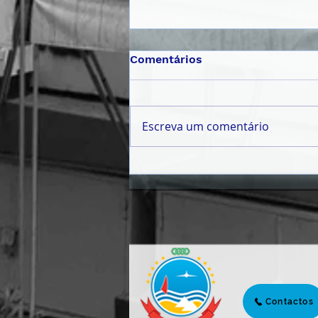
Comentários
Escreva um comentário
𝗠Ê𝗦 𝗗𝗔 𝗝𝗨𝗩𝗘𝗡𝗧𝗨𝗗𝗘
𝟮𝟬𝟮𝟲 | 𝗣𝗔𝗟𝗘𝗦𝗧𝗥𝗔
𝗜𝗡𝗖𝗘𝗡𝗧𝗜𝗩𝗔 𝗝𝗢𝗩𝗘𝗡𝗦 À
𝗖𝗜𝗗𝗔𝗗𝗔𝗡𝗜𝗔 𝗔𝗧𝗜𝗩𝗔 𝗘
𝗣𝗔𝗥𝗧𝗜𝗖𝗜𝗣𝗔ÇÃ𝗢 𝗖Í𝗩𝗜𝗖𝗔
Contactos