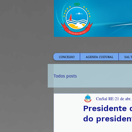
CONCELHO
AGENDA CULTURAL
SAL 
Todos posts
CmSal RE
21 de abr
Presidente 
do presiden