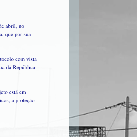
e abril, no 
a, que por sua 
tocolo com vista 
cia da República 
eto está em 
cos, a proteção 