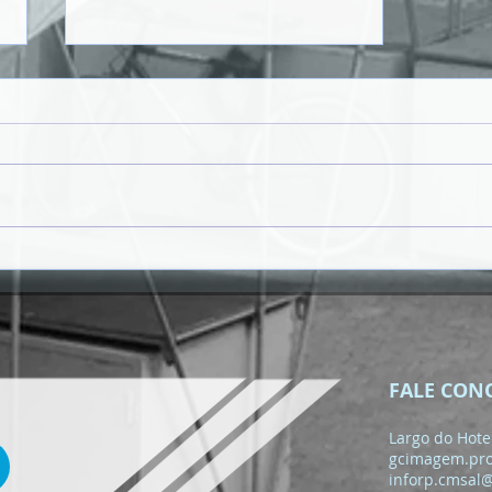
𝗥𝗨𝗔 𝗗𝗔 𝗣𝗢𝗨𝗦𝗔𝗗𝗔 𝗩𝗔𝗜
𝗚𝗔𝗡𝗛𝗔𝗥 𝗡𝗢𝗩𝗔
𝗜𝗠𝗔𝗚𝗘𝗠 𝗡𝗢 Â𝗠𝗕𝗜𝗧𝗢
𝗗𝗢 𝗣𝗥𝗢𝗝𝗘𝗧𝗢 "𝗦𝗔𝗡𝗧𝗔
𝗠𝗔𝗥𝗜𝗔 𝗖𝗔𝗠𝗜𝗡𝗛𝗔𝗩𝗘𝗟"
FALE CON
Largo do Hotel
gcimagem.pr
inforp.cmsal