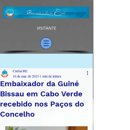
VISITANTE
Post
CmSal RE
10 de mar. de 2021
1 min de leitura
Embaixador da Guiné
Bissau em Cabo Verde
recebido nos Paços do
Concelho