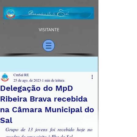
VISITANTE
Post
CmSal RE
25 de ago. de 2023
1 min de leitura
Delegação do MpD
Ribeira Brava recebida
na Câmara Municipal do
Sal
Grupo de 13 jovens foi recebido hoje no 
quadro de uma visita à Ilha do Sal    