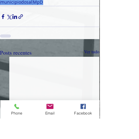
municipiodosal
MpD
Posts recentes
Ver tudo
Phone
Email
Facebook