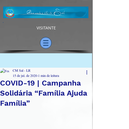
VISITANTE
Post
CM Sal - LR
15 de jul. de 2020
1 min de leitura
COVID-19 | Campanha
Solidária “Família Ajuda
Família”