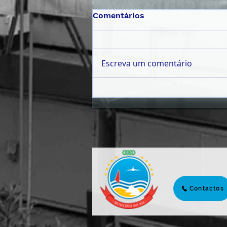
Comentários
Escreva um comentário
𝗠Ê𝗦 𝗗𝗔 𝗝𝗨𝗩𝗘𝗡𝗧𝗨𝗗𝗘
𝟮𝟬𝟮𝟲 | 𝗣𝗔𝗟𝗘𝗦𝗧𝗥𝗔
𝗜𝗡𝗖𝗘𝗡𝗧𝗜𝗩𝗔 𝗝𝗢𝗩𝗘𝗡𝗦 À
𝗖𝗜𝗗𝗔𝗗𝗔𝗡𝗜𝗔 𝗔𝗧𝗜𝗩𝗔 𝗘
𝗣𝗔𝗥𝗧𝗜𝗖𝗜𝗣𝗔ÇÃ𝗢 𝗖Í𝗩𝗜𝗖𝗔
Contactos