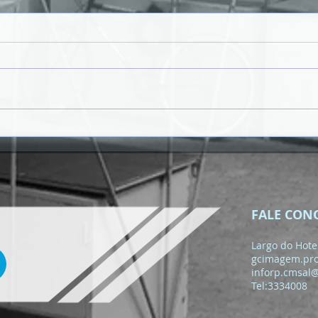
𝗥𝗨𝗔 𝗗𝗔 𝗣𝗢𝗨𝗦𝗔𝗗𝗔 𝗩𝗔𝗜
𝗚𝗔𝗡𝗛𝗔𝗥 𝗡𝗢𝗩𝗔
𝗜𝗠𝗔𝗚𝗘𝗠 𝗡𝗢 Â𝗠𝗕𝗜𝗧𝗢
𝗗𝗢 𝗣𝗥𝗢𝗝𝗘𝗧𝗢 "𝗦𝗔𝗡𝗧𝗔
𝗠𝗔𝗥𝗜𝗔 𝗖𝗔𝗠𝗜𝗡𝗛𝗔𝗩𝗘𝗟"
FALE CON
Largo do Hotel
gcimagem.pr
inforp.cmsal
Tel:3334008