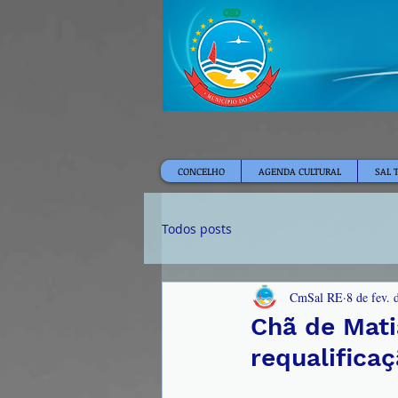
CONCELHO
AGENDA CULTURAL
SAL 
Todos posts
CmSal RE
8 de fev. 
Chã de Mati
requalifica