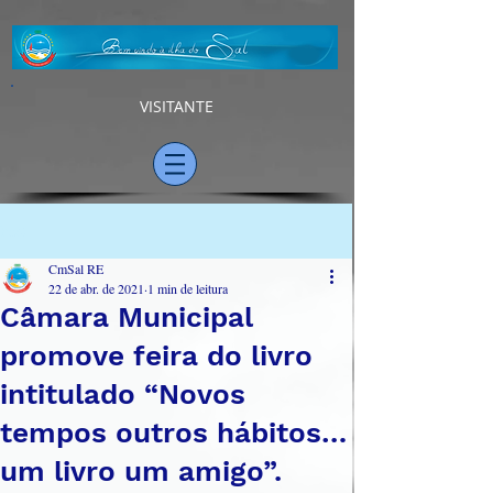
VISITANTE
Post
CmSal RE
22 de abr. de 2021
1 min de leitura
Câmara Municipal
promove feira do livro
intitulado “Novos
tempos outros hábitos…
um livro um amigo”.