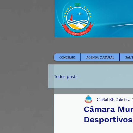
CONCELHO
AGENDA CULTURAL
SAL 
Todos posts
CmSal RE
2 de fev.
Câmara Muni
Desportivos