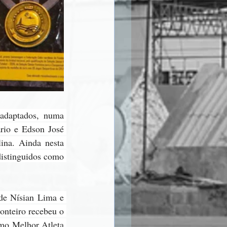
 adaptados, numa 
rio e Edson José 
na. Ainda nesta 
istinguidos como 
de Nísian Lima e 
nteiro recebeu o 
mo Melhor Atleta 