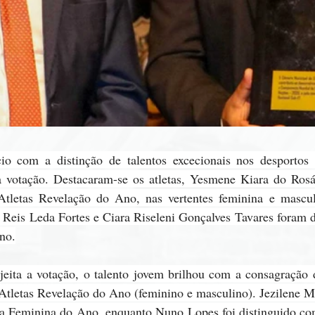
io com a distinção de talentos excecionais nos desportos
 à votação. Destacaram-se os atletas, Yesmene Kiara do Rosá
tletas Revelação do Ano, nas vertentes feminina e masculi
 Reis Leda Fortes e Ciara Riseleni Gonçalves Tavares foram d
no.
jeita a votação, o talento jovem brilhou com a consagração 
tletas Revelação do Ano (feminino e masculino). Jezilene Mo
ta Feminina do Ano, enquanto Nuno Lopes foi distinguido co