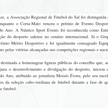
se, a Associação Regional de Futebol do Sal foi distinguida
nquanto o Corta-Mato venceu o prémio de Evento Desport
do Ano. A Náutico Sport Events foi reconhecida como Entid
ão do desporto salense no cenário internacional. Já o Gru
rémio Mérito Desportivo e foi igualmente consagrado Equip
 pelas vitórias alcançadas nas competições regionais e naci
 destinada a homenagear figuras públicas do concelho que, ao
para o desenvolvimento e divulgação do desporto, iniciou
o Ano, atribuído ao jornalista Moisés Évora, pelo seu exce
os da seleção cabo-verdiana de futebol durante a fase de qua
 futebol.