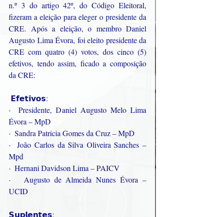
n.º 3 do artigo 42º, do Código Eleitoral, 
fizeram a eleição para eleger o presidente da 
CRE. Após a eleição, o membro Daniel 
Augusto Lima Évora, foi eleito presidente da 
CRE com quatro (4) votos, dos cinco (5) 
efetivos, tendo assim, ficado a composição 
da CRE:
 𝗘𝗳𝗲𝘁𝗶𝘃𝗼𝘀:
·  Presidente, Daniel Augusto Melo Lima 
Évora – MpD
·  Sandra Patricia Gomes da Cruz – MpD
·  João Carlos da Silva Oliveira Sanches – 
Mpd
·  Hernani Davidson Lima – PAICV
·   Augusto de Almeida Nunes Évora – 
UCID
𝗦𝘂𝗽𝗹𝗲𝗻𝘁𝗲𝘀: