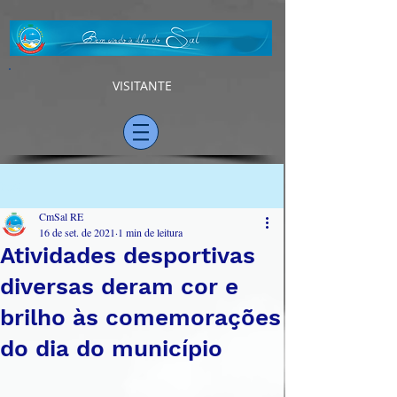
VISITANTE
Post
CmSal RE
16 de set. de 2021
1 min de leitura
Atividades desportivas
diversas deram cor e
brilho às comemorações
do dia do município