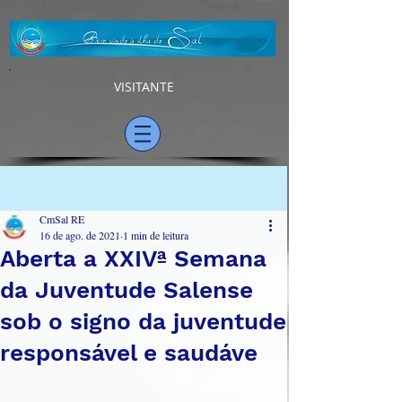
VISITANTE
Post
CmSal RE
16 de ago. de 2021
1 min de leitura
Aberta a XXIVª Semana
da Juventude Salense
sob o signo da juventude
responsável e saudáve