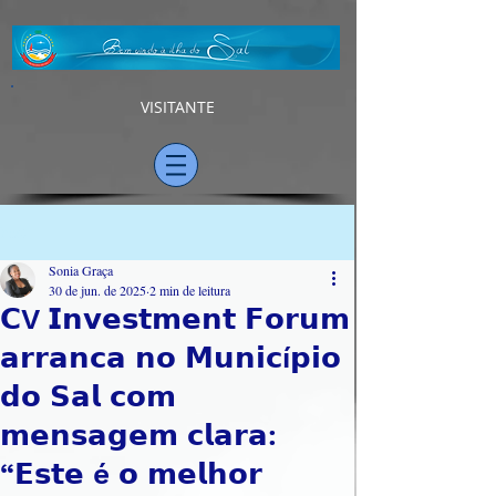
VISITANTE
Post
Sonia Graça
30 de jun. de 2025
2 min de leitura
𝗖V 𝗜𝗻𝘃𝗲𝘀𝘁𝗺𝗲𝗻𝘁 𝗙𝗼𝗿𝘂𝗺
𝗮𝗿𝗿𝗮𝗻𝗰𝗮 𝗻𝗼 𝗠𝘂𝗻𝗶𝗰í𝗽𝗶𝗼
𝗱𝗼 𝗦𝗮𝗹 𝗰𝗼𝗺
𝗺𝗲𝗻𝘀𝗮𝗴𝗲𝗺 𝗰𝗹𝗮𝗿𝗮:
“𝗘𝘀𝘁𝗲 é 𝗼 𝗺𝗲𝗹𝗵𝗼𝗿