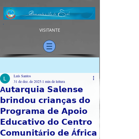
VISITANTE
Post
Luís Santos
31 de dez. de 2025
1 min de leitura
A𝘂𝘁𝗮𝗿𝗾𝘂𝗶𝗮 𝗦𝗮𝗹𝗲𝗻𝘀𝗲
𝗯𝗿𝗶𝗻𝗱𝗼𝘂 𝗰𝗿𝗶𝗮𝗻ç𝗮𝘀 𝗱𝗼
𝗣𝗿𝗼𝗴𝗿𝗮𝗺𝗮 𝗱𝗲 𝗔𝗽𝗼𝗶𝗼
𝗘𝗱𝘂𝗰𝗮𝘁𝗶𝘃𝗼 𝗱𝗼 𝗖𝗲𝗻𝘁𝗿𝗼
𝗖𝗼𝗺𝘂𝗻𝗶𝘁á𝗿𝗶𝗼 𝗱𝗲 Á𝗳𝗿𝗶𝗰𝗮