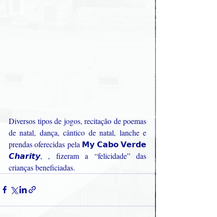
Diversos tipos de jogos, recitação de poemas 
de natal, dança, cântico de natal, lanche e 
prendas oferecidas pela 𝗠𝘆 𝗖𝗮𝗯𝗼 𝗩𝗲𝗿𝗱𝗲 
𝘾𝙝𝙖𝙧𝙞𝙩𝙮, , fizeram a “felicidade” das 
crianças beneficiadas.