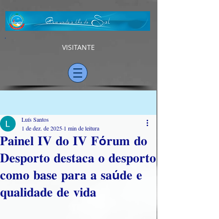
VISITANTE
Post
Luís Santos
1 de dez. de 2025
1 min de leitura
𝐏𝐚𝐢𝐧𝐞𝐥 𝐈𝐕 𝐝𝐨 𝐈𝐕 𝐅ó𝐫𝐮𝐦 𝐝𝐨
𝐃𝐞𝐬𝐩𝐨𝐫𝐭𝐨 𝐝𝐞𝐬𝐭𝐚𝐜𝐚 𝐨 𝐝𝐞𝐬𝐩𝐨𝐫𝐭𝐨
𝐜𝐨𝐦𝐨 𝐛𝐚𝐬𝐞 𝐩𝐚𝐫𝐚 𝐚 𝐬𝐚ú𝐝𝐞 𝐞
𝐪𝐮𝐚𝐥𝐢𝐝𝐚𝐝𝐞 𝐝𝐞 𝐯𝐢𝐝𝐚