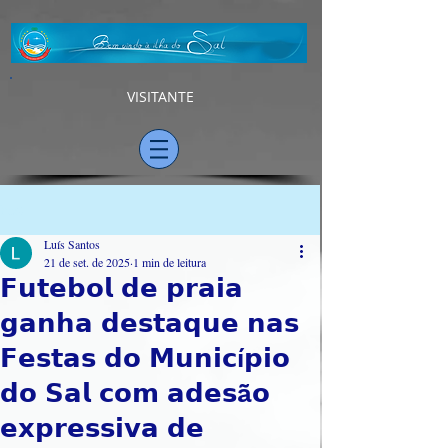
VISITANTE
Post
Luís Santos
21 de set. de 2025
1 min de leitura
𝗙𝘂𝘁𝗲𝗯𝗼𝗹 𝗱𝗲 𝗽𝗿𝗮𝗶𝗮
𝗴𝗮𝗻𝗵𝗮 𝗱𝗲𝘀𝘁𝗮𝗾𝘂𝗲 𝗻𝗮𝘀
𝗙𝗲𝘀𝘁𝗮𝘀 𝗱𝗼 𝗠𝘂𝗻𝗶𝗰í𝗽𝗶𝗼
𝗱𝗼 𝗦𝗮𝗹 𝗰𝗼𝗺 𝗮𝗱𝗲𝘀ã𝗼
𝗲𝘅𝗽𝗿𝗲𝘀𝘀𝗶𝘃𝗮 𝗱𝗲