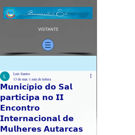
VISITANTE
Post
Luís Santos
13 de mar.
1 min de leitura
𝗠𝘂𝗻𝗶𝗰í𝗽𝗶𝗼 𝗱𝗼 𝗦𝗮𝗹
𝗽𝗮𝗿𝘁𝗶𝗰𝗶𝗽𝗮 𝗻𝗼 𝗜𝗜
𝗘𝗻𝗰𝗼𝗻𝘁𝗿𝗼
𝗜𝗻𝘁𝗲𝗿𝗻𝗮𝗰𝗶𝗼𝗻𝗮𝗹 𝗱𝗲
𝗠𝘂𝗹𝗵𝗲𝗿𝗲𝘀 𝗔𝘂𝘁𝗮𝗿𝗰𝗮𝘀