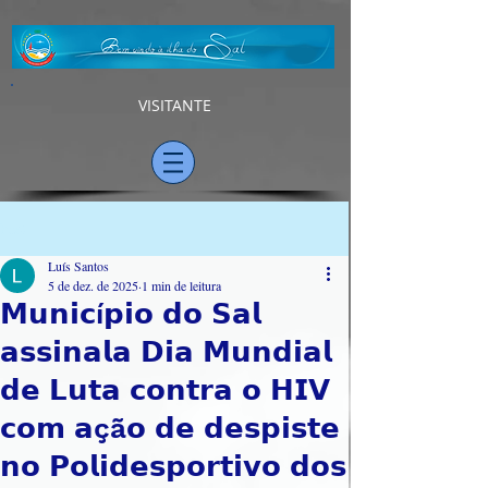
VISITANTE
Post
Luís Santos
5 de dez. de 2025
1 min de leitura
𝗠𝘂𝗻𝗶𝗰í𝗽𝗶𝗼 𝗱𝗼 𝗦𝗮𝗹
𝗮𝘀𝘀𝗶𝗻𝗮𝗹𝗮 𝗗𝗶𝗮 𝗠𝘂𝗻𝗱𝗶𝗮𝗹
𝗱𝗲 𝗟𝘂𝘁𝗮 𝗰𝗼𝗻𝘁𝗿𝗮 𝗼 𝗛𝗜𝗩
𝗰𝗼𝗺 𝗮çã𝗼 𝗱𝗲 𝗱𝗲𝘀𝗽𝗶𝘀𝘁𝗲
𝗻𝗼 𝗣𝗼𝗹𝗶𝗱𝗲𝘀𝗽𝗼𝗿𝘁𝗶𝘃𝗼 𝗱𝗼𝘀