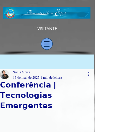
VISITANTE
Post
Sonia Graça
13 de mai. de 2025
1 min de leitura
𝗖𝗼𝗻𝗳𝗲𝗿ê𝗻𝗰𝗶𝗮 |
𝗧𝗲𝗰𝗻𝗼𝗹𝗼𝗴𝗶𝗮𝘀
𝗘𝗺𝗲𝗿𝗴𝗲𝗻𝘁𝗲𝘀