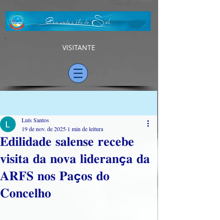
VISITANTE
Post
Luís Santos
19 de nov. de 2025
1 min de leitura
𝐄𝐝𝐢𝐥𝐢𝐝𝐚𝐝𝐞 𝐬𝐚𝐥𝐞𝐧𝐬𝐞 𝐫𝐞𝐜𝐞𝐛𝐞
𝐯𝐢𝐬𝐢𝐭𝐚 𝐝𝐚 𝐧𝐨𝐯𝐚 𝐥𝐢𝐝𝐞𝐫𝐚𝐧ç𝐚 𝐝𝐚
𝐀𝐑𝐅𝐒 𝐧𝐨𝐬 𝐏𝐚ç𝐨𝐬 𝐝𝐨
𝐂𝐨𝐧𝐜𝐞𝐥𝐡𝐨