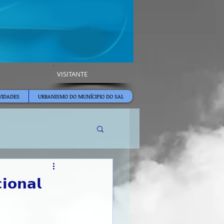
VISITANTE
VIDADES
URBANISMO DO MUNÍCIPIO DO SAL
𝗶𝗼𝗻𝗮𝗹