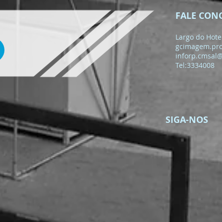
FALE CON
Largo do Hotel
gcimagem.pr
inforp.cmsal
Tel:3334008
SIGA-NOS