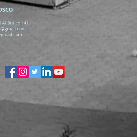
OSCO
 Atlântico 141.
o@gmail.com
@gmail.com