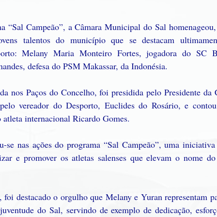
 “Sal Campeão”, a Câmara Municipal do Sal homenageou, ne
ovens talentos do município que se destacam ultimamen
sporto: Melany Maria Monteiro Fortes, jogadora do SC B
rnandes, defesa do PSM Makassar, da Indonésia.
a nos Paços do Concelho, foi presidida pelo Presidente da C
elo vereador do Desporto, Euclides do Rosário, e contou
 atleta internacional Ricardo Gomes.
-se nas ações do programa “Sal Campeão”, uma iniciativa d
rizar e promover os atletas salenses que elevam o nome d
foi destacado o orgulho que Melany e Yuran representam pa
 juventude do Sal, servindo de exemplo de dedicação, esforç