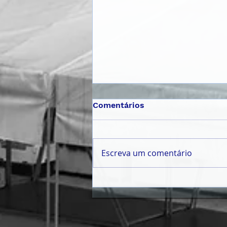
Comentários
Escreva um comentário
𝗠Ê𝗦 𝗗𝗔 𝗝𝗨𝗩𝗘𝗡𝗧𝗨𝗗𝗘
𝟮𝟬𝟮𝟲 | 𝗣𝗔𝗟𝗘𝗦𝗧𝗥𝗔
𝗜𝗡𝗖𝗘𝗡𝗧𝗜𝗩𝗔 𝗝𝗢𝗩𝗘𝗡𝗦 À
𝗖𝗜𝗗𝗔𝗗𝗔𝗡𝗜𝗔 𝗔𝗧𝗜𝗩𝗔 𝗘
𝗣𝗔𝗥𝗧𝗜𝗖𝗜𝗣𝗔ÇÃ𝗢 𝗖Í𝗩𝗜𝗖𝗔