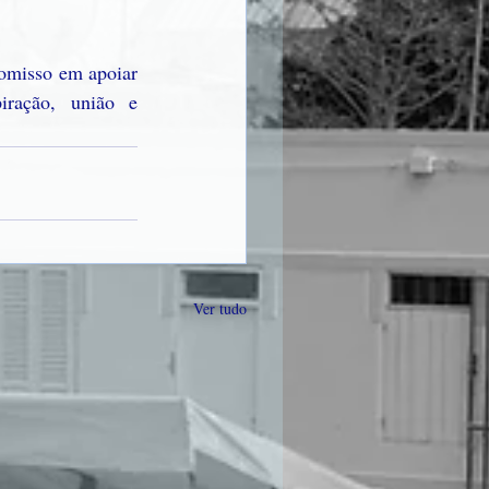
misso em apoiar 
ração, união e 
Ver tudo