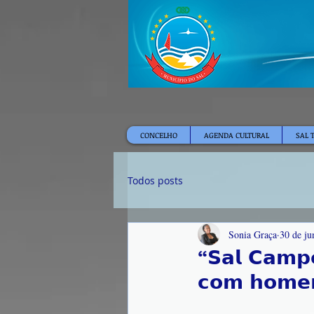
CONCELHO
AGENDA CULTURAL
SAL 
Todos posts
Sonia Graça
30 de ju
“𝗦𝗮𝗹 𝗖𝗮𝗺𝗽𝗲
𝗰𝗼𝗺 𝗵𝗼𝗺𝗲𝗻