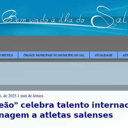
TURÍSTICO
ÓRGÃOS MUNICIPAIS DO MUNICIPIO DO SAL
ATUALIDADE
ATI
n. de 2025
1 min de leitura
ã𝗼” 𝗰𝗲𝗹𝗲𝗯𝗿𝗮 𝘁𝗮𝗹𝗲𝗻𝘁𝗼 𝗶𝗻𝘁𝗲𝗿𝗻𝗮𝗰
𝗮𝗴𝗲𝗺 𝗮 𝗮𝘁𝗹𝗲𝘁𝗮𝘀 𝘀𝗮𝗹𝗲𝗻𝘀𝗲𝘀