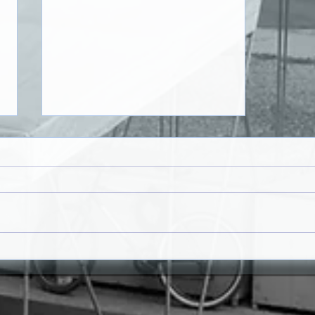
𝗥𝗨𝗔 𝗗𝗔 𝗣𝗢𝗨𝗦𝗔𝗗𝗔 𝗩𝗔𝗜
𝗚𝗔𝗡𝗛𝗔𝗥 𝗡𝗢𝗩𝗔
𝗜𝗠𝗔𝗚𝗘𝗠 𝗡𝗢 Â𝗠𝗕𝗜𝗧𝗢
𝗗𝗢 𝗣𝗥𝗢𝗝𝗘𝗧𝗢 "𝗦𝗔𝗡𝗧𝗔
𝗠𝗔𝗥𝗜𝗔 𝗖𝗔𝗠𝗜𝗡𝗛𝗔𝗩𝗘𝗟"