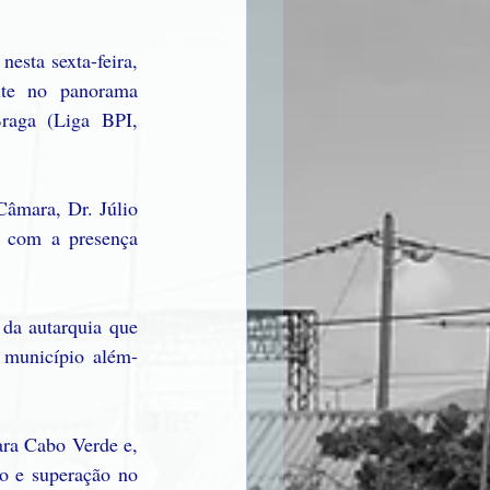
sta sexta-feira, 
te no panorama 
raga (Liga BPI, 
âmara, Dr. Júlio 
 com a presença 
a autarquia que 
o município além-
ra Cabo Verde e, 
o e superação no 