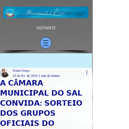
VISITANTE
Post
Sonia Graça
25 de fev. de 2025
1 min de leitura
𝗔 𝗖Â𝗠𝗔𝗥𝗔
𝗠𝗨𝗡𝗜𝗖𝗜𝗣𝗔𝗟 𝗗𝗢 𝗦𝗔𝗟
𝗖𝗢𝗡𝗩𝗜𝗗𝗔: 𝗦𝗢𝗥𝗧𝗘𝗜𝗢
𝗗𝗢𝗦 𝗚𝗥𝗨𝗣𝗢𝗦
𝗢𝗙𝗜𝗖𝗜𝗔𝗜𝗦 𝗗𝗢