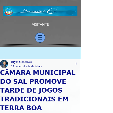
VISITANTE
Post
Bryan Goncalves
22 de jun.
1 min de leitura
𝗖Â𝗠𝗔𝗥𝗔 𝗠𝗨𝗡𝗜𝗖𝗜𝗣𝗔𝗟
𝗗𝗢 𝗦𝗔𝗟 𝗣𝗥𝗢𝗠𝗢𝗩𝗘
𝗧𝗔𝗥𝗗𝗘 𝗗𝗘 𝗝𝗢𝗚𝗢𝗦
𝗧𝗥𝗔𝗗𝗜𝗖𝗜𝗢𝗡𝗔𝗜𝗦 𝗘𝗠
𝗧𝗘𝗥𝗥𝗔 𝗕𝗢𝗔