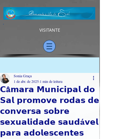
VISITANTE
Post
Sonia Graça
1 de abr. de 2025
1 min de leitura
𝗖â𝗺𝗮𝗿𝗮 𝗠𝘂𝗻𝗶𝗰𝗶𝗽𝗮𝗹 𝗱𝗼
𝗦𝗮𝗹 𝗽𝗿𝗼𝗺𝗼𝘃𝗲 𝗿𝗼𝗱𝗮𝘀 𝗱𝗲
𝗰𝗼𝗻𝘃𝗲𝗿𝘀𝗮 𝘀𝗼𝗯𝗿𝗲
𝘀𝗲𝘅𝘂𝗮𝗹𝗶𝗱𝗮𝗱𝗲 𝘀𝗮𝘂𝗱á𝘃𝗲𝗹
𝗽𝗮𝗿𝗮 𝗮𝗱𝗼𝗹𝗲𝘀𝗰𝗲𝗻𝘁𝗲𝘀