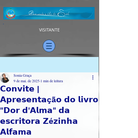
VISITANTE
Post
Sonia Graça
9 de mai. de 2025
1 min de leitura
𝗖𝗼𝗻𝘃𝗶𝘁𝗲 |
𝗔𝗽𝗿𝗲𝘀𝗲𝗻𝘁𝗮çã𝗼 𝗱𝗼 𝗹𝗶𝘃𝗿𝗼
"𝗗𝗼𝗿 𝗱'𝗔𝗹𝗺𝗮" 𝗱𝗮
𝗲𝘀𝗰𝗿𝗶𝘁𝗼𝗿𝗮 𝗭é𝘇𝗶𝗻𝗵𝗮
𝗔𝗹𝗳𝗮𝗺𝗮