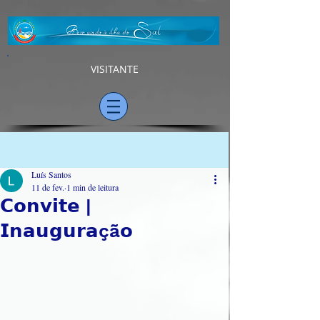
VISITANTE
Post
Luís Santos
11 de fev.
1 min de leitura
𝗖𝗼𝗻𝘃𝗶𝘁𝗲 |
𝗜𝗻𝗮𝘂𝗴𝘂𝗿𝗮çã𝗼