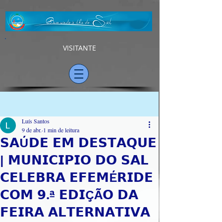
VISITANTE
Post
Luís Santos
9 de abr.
1 min de leitura
𝗦𝗔Ú𝗗𝗘 𝗘𝗠 𝗗𝗘𝗦𝗧𝗔𝗤𝗨𝗘
| 𝗠𝗨𝗡𝗜𝗖𝗜𝗣𝗜𝗢 𝗗𝗢 𝗦𝗔𝗟
𝗖𝗘𝗟𝗘𝗕𝗥𝗔 𝗘𝗙𝗘𝗠É𝗥𝗜𝗗𝗘
𝗖𝗢𝗠 𝟵.ª 𝗘𝗗𝗜ÇÃ𝗢 𝗗𝗔
𝗙𝗘𝗜𝗥𝗔 𝗔𝗟𝗧𝗘𝗥𝗡𝗔𝗧𝗜𝗩𝗔