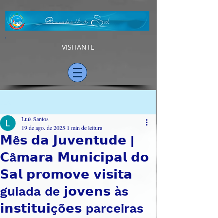
VISITANTE
Post
Luís Santos
19 de ago. de 2025
1 min de leitura
𝗠ê𝘀 𝗱𝗮 𝗝𝘂𝘃𝗲𝗻𝘁𝘂𝗱𝗲 |
𝗖â𝗺𝗮𝗿𝗮 𝗠𝘂𝗻𝗶𝗰𝗶𝗽𝗮𝗹 𝗱𝗼
𝗦𝗮𝗹 𝗽𝗿𝗼𝗺𝗼𝘃𝗲 𝘃𝗶𝘀𝗶𝘁𝗮
guiada de 𝗷𝗼𝘃𝗲𝗻𝘀 às
𝗶𝗻𝘀𝘁𝗶𝘁𝘂𝗶çõ𝗲𝘀 parceiras