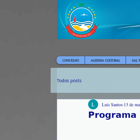
CONCELHO
AGENDA CULTURAL
SAL 
Todos posts
Luís Santos
13 de ma
𝗣𝗿𝗼𝗴𝗿𝗮𝗺𝗮