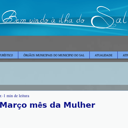
TURÍSTICO
ÓRGÃOS MUNICIPAIS DO MUNICIPIO DO SAL
ATUALIDADE
ATI
r.
1 min de leitura
 𝗠𝗮𝗿ç𝗼 𝗺ê𝘀 𝗱𝗮 𝗠𝘂𝗹𝗵𝗲𝗿