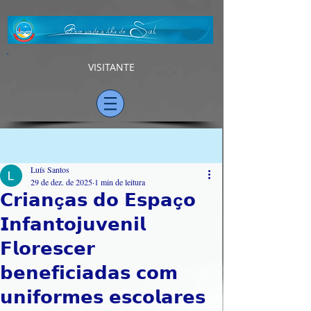
VISITANTE
Post
Luís Santos
29 de dez. de 2025
1 min de leitura
𝗖𝗿𝗶𝗮𝗻ç𝗮𝘀 𝗱𝗼 𝗘𝘀𝗽𝗮ç𝗼
𝗜𝗻𝗳𝗮𝗻𝘁𝗼𝗷𝘂𝘃𝗲𝗻𝗶𝗹
𝗙𝗹𝗼𝗿𝗲𝘀𝗰𝗲𝗿
𝗯𝗲𝗻𝗲𝗳𝗶𝗰𝗶𝗮𝗱𝗮𝘀 𝗰𝗼𝗺
𝘂𝗻𝗶𝗳𝗼𝗿𝗺𝗲𝘀 𝗲𝘀𝗰𝗼𝗹𝗮𝗿𝗲𝘀