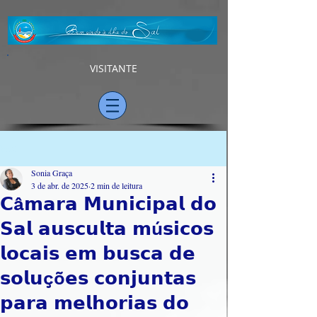
VISITANTE
Post
Sonia Graça
3 de abr. de 2025
2 min de leitura
𝗖â𝗺𝗮𝗿𝗮 𝗠𝘂𝗻𝗶𝗰𝗶𝗽𝗮𝗹 𝗱𝗼
𝗦𝗮𝗹 𝗮𝘂𝘀𝗰𝘂𝗹𝘁𝗮 𝗺ú𝘀𝗶𝗰𝗼𝘀
𝗹𝗼𝗰𝗮𝗶𝘀 𝗲𝗺 𝗯𝘂𝘀𝗰𝗮 𝗱𝗲
𝘀𝗼𝗹𝘂çõ𝗲𝘀 𝗰𝗼𝗻𝗷𝘂𝗻𝘁𝗮𝘀
𝗽𝗮𝗿𝗮 𝗺𝗲𝗹𝗵𝗼𝗿𝗶𝗮𝘀 𝗱𝗼